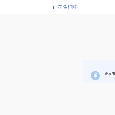
正在查询中
正在